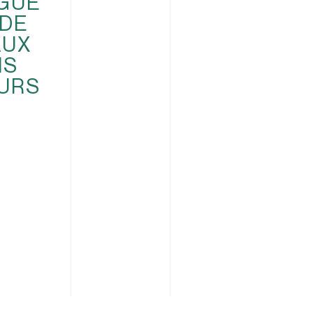
OGUE
 DE
AUX
NS
URS