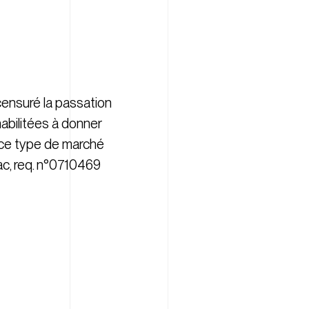
 censuré la passation
habilitées à donner
de ce type de marché
sac, req. n°0710469