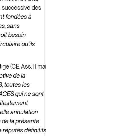
re successive des
nt fondées à
as, sans
soit besoin
culaire qu’ils
ige (CE, Ass. 11 mai
ctive de la
, toutes les
PACES qui ne sont
nifestement
elle annulation
e de la présente
 réputés définitifs