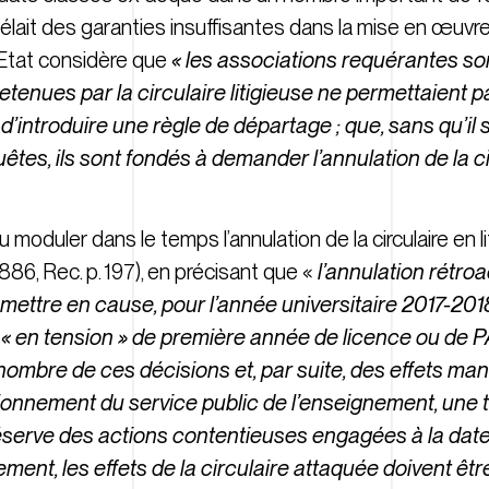
évélait des garanties insuffisantes dans la mise en œuv
 d’Etat considère que
« les associations requérantes so
tenues par la circulaire litigieuse ne permettaient p
 d’introduire une règle de départage ; que, sans qu’il 
tes, ils sont fondés à demander l’annulation de la cir
oduler dans le temps l’annulation de la circulaire en lit
5886, Rec. p. 197), en précisant que «
l’annulation rétroa
emettre en cause, pour l’année universitaire 2017-2018
s « en tension » de première année de licence ou de 
 nombre de ces décisions et, par suite, des effets ma
ionnement du service public de l’enseignement, une t
s réserve des actions contentieuses engagées à la dat
ment, les effets de la circulaire attaquée doivent être