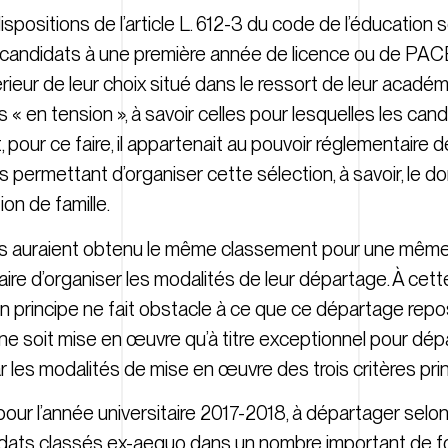
spositions de l’article L. 612-3 du code de l’éducation s
es candidats à une première année de licence ou de PACE
ur de leur choix situé dans le ressort de leur académ
es « en tension », à savoir celles pour lesquelles les c
 pour ce faire, il appartenait au pouvoir réglementaire d
 permettant d’organiser cette sélection, à savoir, le do
ion de famille.
s auraient obtenu le même classement pour une même f
re d’organiser les modalités de leur départage. À cette
n principe ne fait obstacle à ce que ce départage repos
 ne soit mise en œuvre qu’à titre exceptionnel pour dé
par les modalités de mise en œuvre des trois critères pri
, pour l’année universitaire 2017-2018, à départager sel
idats classés ex-aequo dans un nombre important de for