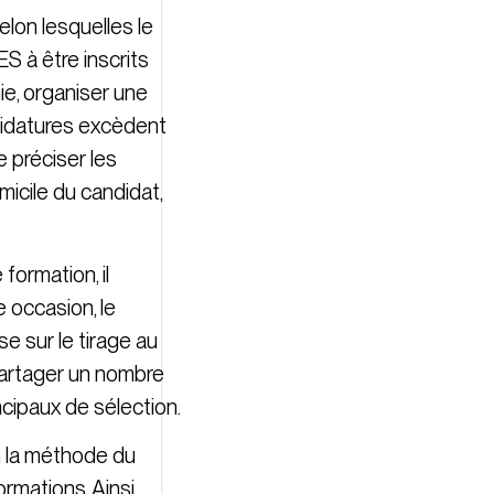
elon lesquelles le
S à être inscrits
ie, organiser une
andidatures excèdent
e préciser les
micile du candidat,
ormation, il
 occasion, le
e sur le tirage au
partager un nombre
ncipaux de sélection.
on la méthode du
mations. Ainsi,