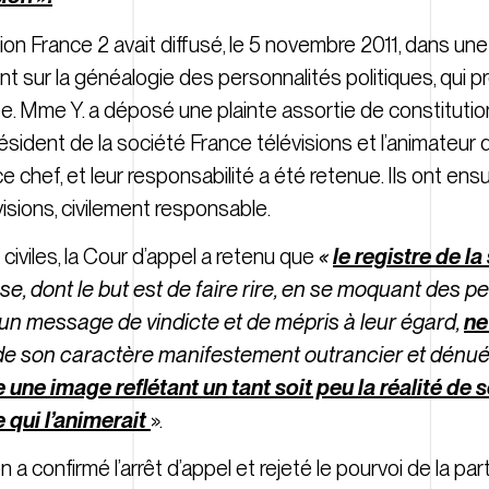
ision France 2 avait diffusé, le 5 novembre 2011, dans un
 sur la généalogie des personnalités politiques, qui p
Mme Y. a déposé une plainte assortie de constitution d
résident de la société France télévisions et l’animateur 
 chef, et leur responsabilité a été retenue. Ils ont ensu
isions, civilement responsable.
civiles, la Cour d’appel a retenu que
«
le registre de la 
, dont le but est de faire rire, en se moquant des pe
 un message de vindicte et de mépris à leur égard,
ne
 de son caractère manifestement outrancier et dénu
une image reflétant un tant soit peu la réalité de 
 qui l’animerait
».
 confirmé l’arrêt d’appel et rejeté le pourvoi de la parti