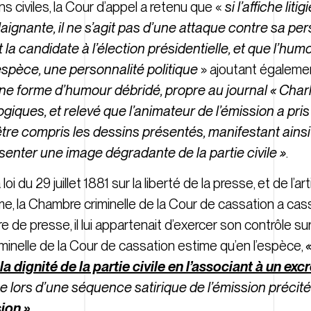
s civiles, la Cour d’appel a retenu que «
si l’affiche liti
laignante, il ne s’agit pas d’une attaque contre sa pe
 la candidate à l’élection présidentielle, et que l’humo
’espèce, une personnalité politique
» ajoutant égaleme
une forme d’humour débridé, propre au journal « Charl
ogiques, et relevé que l’animateur de l’émission a pris
être compris les dessins présentés, manifestant ains
ésenter une image dégradante de la partie civile »
.
 loi du 29 juillet 1881 sur la liberté de la presse, et de l’art
, la Chambre criminelle de la Cour de cassation a cas
e de presse, il lui appartenait d’exercer son contrôle sur
minelle de la Cour de cassation estime qu’en l’espèce,
«
 la dignité de la partie civile en l’associant à un ex
ue lors d’une séquence satirique de l’émission précit
ion ».