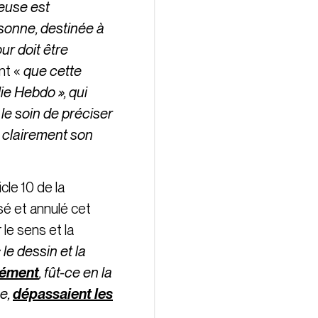
gieuse est
rsonne, destinée à
ur doit être
nt «
que cette
ie Hebdo », qui
 le soin de préciser
i clairement son
icle 10 de la
sé et annulé cet
 le sens et la
 le dessin et la
crément
, fût-ce en la
ée,
dépassaient les