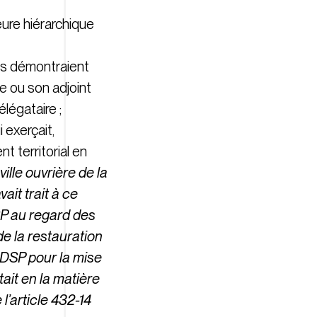
ieure hiérarchique
els démontraient
re ou son adjoint
élégataire ;
 exerçait,
t territorial en
ille ouvrière de la
ait trait à ce
DSP au regard des
e la restauration
a DSP pour la mise
tait en la matière
l’article 432-14