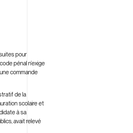
suites pour
u code pénal n’exige
n d’une commande
tratif de la
uration scolaire et
didate à sa
lics, avait relevé