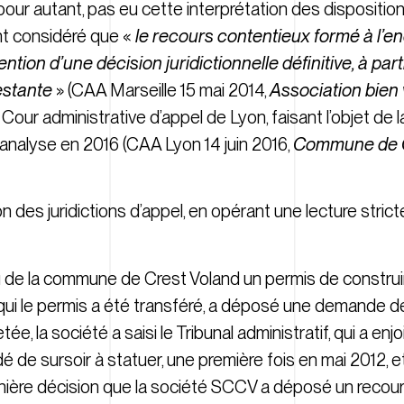
 pour autant, pas eu cette interprétation des disposition
nt considéré que «
le recours contentieux formé à l’e
ntion d’une décision juridictionnelle définitive, à parti
estante
» (
CAA Marseille 15 mai 2014,
Association bien 
 la Cour administrative d’appel de Lyon, faisant l’objet de 
analyse en 2016 (
CAA Lyon 14 juin 2016,
Commune de C
on des juridictions d’appel, en opérant une lecture stric
nu de la commune de Crest Voland un permis de constru
 qui le permis a été transféré, a déposé une demande d
e, la société a saisi le Tribunal administratif, qui a en
é de sursoir à statuer, une première fois en mai 2012, 
nière décision que la société SCCV a déposé un recours