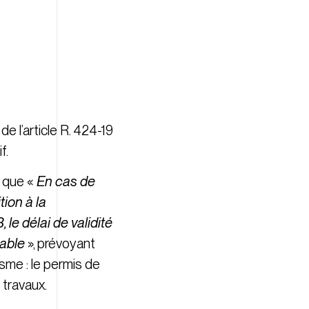
e l’article R. 424-19
f.
e que «
En cas de
tion à la
 le délai de validité
cable
», prévoyant
isme : le permis de
 travaux.