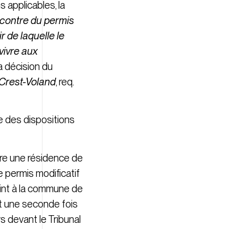
s applicables, la
ncontre du permis
r de laquelle le
vivre aux
la décision du
rest-Voland
, req.
te des dispositions
ire une résidence de
e permis modificatif
joint à la commune de
et une seconde fois
 devant le Tribunal