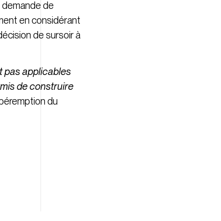
 la demande de
gement en considérant
décision de sursoir à
nt pas applicables
rmis de construire
a péremption du