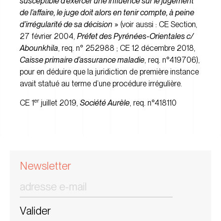
susceptible d’exercer une influence sur le jugement
de l’affaire, le juge doit alors en tenir compte, à peine
d’irrégularité de sa décision
» (voir aussi :
CE Section,
27 février 2004,
Préfet des Pyrénées-Orientales c/
Abounkhila
, req. n° 252988
;
CE 12 décembre 2018,
Caisse primaire d’assurance maladie
, req. n°419706
),
pour en déduire que la juridiction de première instance
avait statué au terme d’une procédure irrégulière.
er
CE 1
juillet 2019,
Société Aurèle
, req. n°418110
Newsletter
Valider