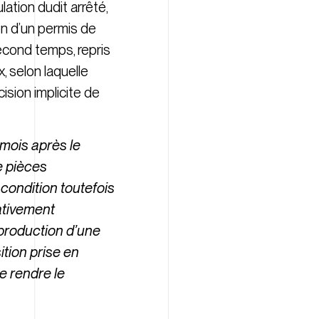
lation dudit arrêté,
on d’un permis de
second temps, repris
, selon laquelle
sion implicite de
 mois après le
e pièces
condition toutefois
tativement
production d’une
ition prise en
de rendre le