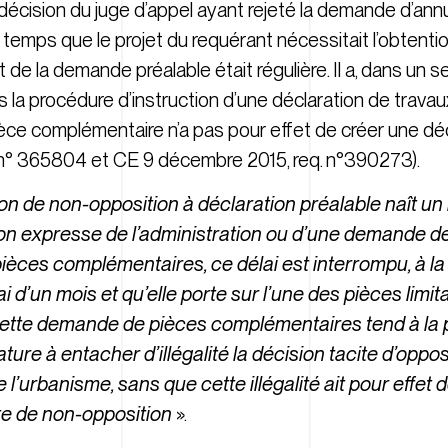
a décision du juge d’appel ayant rejeté la demande d’annu
 temps que le projet du requérant nécessitait l’obtenti
et de la demande préalable était régulière. Il a, dans un 
s la procédure d’instruction d’une déclaration de travaux
èce complémentaire n’a pas pour effet de créer une déci
. n° 365804
et
CE 9 décembre 2015, req. n°390273
).
on de non-opposition à déclaration préalable naît un
ation expresse de l’administration ou d’une demande d
ces complémentaires, ce délai est interrompu, à la 
 d’un mois et qu’elle porte sur l’une des pièces limi
cette demande de pièces complémentaires tend à la 
ature à entacher d’illégalité la décision tacite d’oppos
 l’urbanisme, sans que cette illégalité ait pour effet 
cite de non-opposition
».