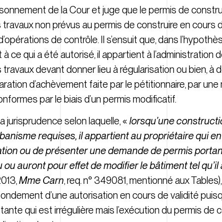
raisonnement de la Cour et juge que le permis de construi
es travaux non prévus au permis de construire en cours de
’opérations de contrôle. Il s’ensuit que, dans l’hypoth
e qui a été autorisé, il appartient à l’administration de
 travaux devant donner lieu à régularisation ou bien, à dé
aration d’achèvement faite par le pétitionnaire, par un
nformes par le biais d’un permis modificatif.
 la jurisprudence selon laquelle, «
lorsqu’une construction
banisme requises, il appartient au propriétaire qui en
tion ou de présenter une demande de permis portan
ou auront pour effet de modifier le bâtiment tel qu’il 
2013,
Mme Carn
, req. n° 349081, mentionné aux Tables),
e fondement d’une autorisation en cours de validité puisq
ante qui est irrégulière mais l’exécution du permis de co