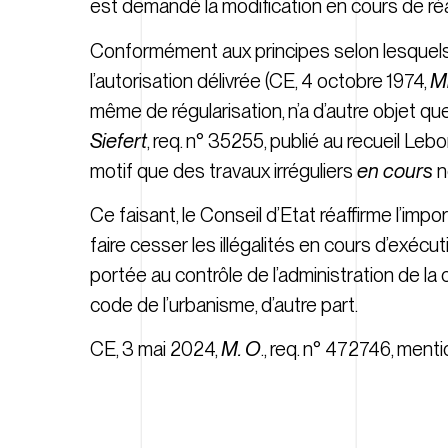
est demandé la modification en cours de réa
Conformément aux principes selon lesquels l
l’autorisation délivrée (CE, 4 octobre 1974,
M
même de régularisation, n’a d’autre objet qu
Siefert
, req. n° 35255, publié au recueil Leb
motif que des travaux irréguliers
en cours
n
Ce faisant, le Conseil d’Etat réaffirme l’im
faire cesser les illégalités en cours d’exéc
portée au contrôle de l’administration de la
code de l’urbanisme, d’autre part.
CE, 3 mai 2024,
M. O
., req. n°
472746
, ment