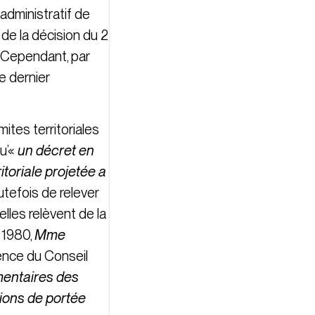
 administratif de
e de la décision du 2
. Cependant, par
e dernier
mites territoriales
qu’«
un décret en
ritoriale projetée a
outefois de relever
elles relèvent de la
t 1980,
Mme
étence du Conseil
mentaires des
tions de portée