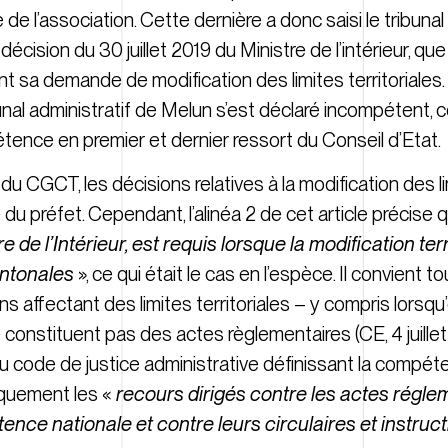
e l’association. Cette dernière a donc saisi le tribunal
a décision du 30 juillet 2019 du Ministre de l’intérieur, qu
t sa demande de modification des limites territoriales
nal administratif de Melun s’est déclaré incompétent, c
pétence en premier et dernier ressort du Conseil d’Etat.
5 du CGCT, les décisions relatives à la modification des li
préfet. Cependant, l’alinéa 2 de cet article précise 
e de l’Intérieur, est requis lorsque la modification ter
antonales
», ce qui était le cas en l’espèce. Il convient t
 affectant des limites territoriales – y compris lorsqu’
 constituent pas des actes règlementaires (CE, 4 juille
11-1 du code de justice administrative définissant la comp
niquement les «
recours dirigés contre les actes régle
ence nationale et contre leurs circulaires et instruc