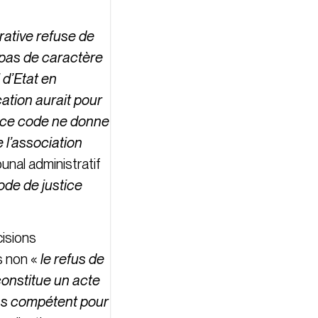
trative refuse de
 pas de caractère
 d’Etat en
cation aurait pour
de ce code ne donne
 l’association
bunal administratif
ode de justice
cisions
is non «
le refus de
 constitue un acte
 pas compétent pour