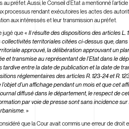
 au préfet. Aussi, le Conseil d’Etat a mentionné l’article
if aux processus rendant exécutoires les actes des auto
ation aux intéressés et leur transmission au préfet.
te jugé que «
Il résulte des dispositions des articles L.
s collectivités territoriales citées ci-dessus que, da
toriale approuvé, la délibération approuvant un pla
iée et transmise au représentant de l’Etat dans le dép
s tardive entre la date de publication et la date de t
positions réglementaires des articles R. 123-24 et R. 
e l’objet d’un affichage pendant un mois et que cet aff
urnal diffusé dans le département, le respect de ce
information par voie de presse sont sans incidence sur
’urbanisme.
»
 considéré que la Cour avait commis une erreur de droit