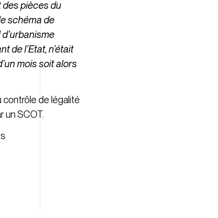
it des pièces du
 le schéma de
al d’urbanisme
t de l’Etat, n’était
d’un mois soit alors
u contrôle de légalité
par un SCOT.
es