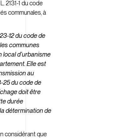
 L. 2131-1 du code
rités communales, à
 123-12 du code de
ns les communes
n local d’urbanisme
artement. Elle est
ransmission au
123-25 du code de
ichage doit être
tte durée
 la détermination de
 en considérant que