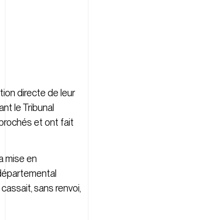
ion directe de leur
nt le Tribunal
prochés et ont fait
la mise en
l départemental
cassait, sans renvoi,