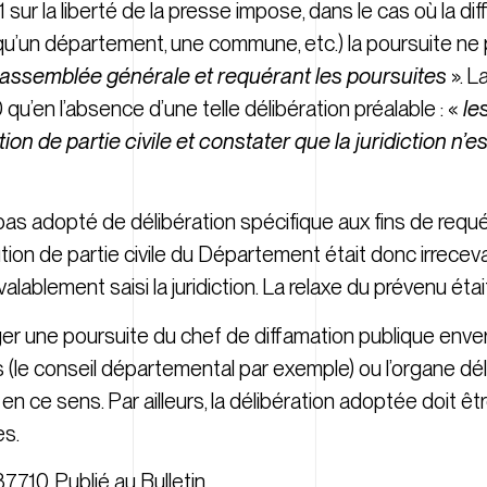
 1881 sur la liberté de la presse impose, dans le cas où la 
u’un département, une commune, etc.) la poursuite ne 
n assemblée générale et requérant les poursuites
». L
u’en l’absence d’une telle délibération préalable : «
le
tution de partie civile et constater que la juridiction n
pas adopté de délibération spécifique aux fins de requér
tion de partie civile du Département était donc irrecevab
 valablement saisi la juridiction. La relaxe du prévenu éta
ager une poursuite du chef de diffamation publique enve
 (le conseil départemental par exemple) ou l’organe dél
 en ce sens. Par ailleurs, la délibération adoptée doit ê
es.
.710, Publié au Bulletin