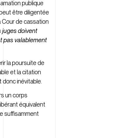
diffamation publique
peut être diligentée
a Cour de cassation
s juges doivent
’est pas valablement
ir la poursuite de
le et la citation
it donc inévitable.
rs un corps
ibérant équivalent
tre suffisamment