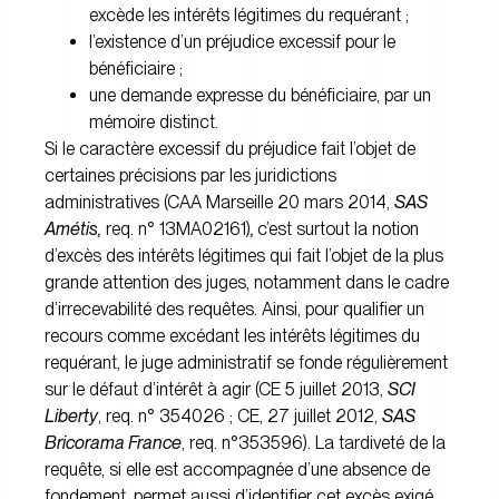
excède les intérêts légitimes du requérant ;
l’existence d’un préjudice excessif pour le
bénéficiaire ;
une demande expresse du bénéficiaire, par un
mémoire distinct.
Si le caractère excessif du préjudice fait l’objet de
certaines précisions par les juridictions
administratives (CAA Marseille 20 mars 2014,
SAS
Amétis,
req. n° 13MA02161)
,
c’est surtout la notion
d’excès des intérêts légitimes qui fait l’objet de la plus
grande attention des juges, notamment dans le cadre
d’irrecevabilité des requêtes. Ainsi, pour qualifier un
recours comme excédant les intérêts légitimes du
requérant, le juge administratif se fonde régulièrement
sur le défaut d’intérêt à agir (CE 5 juillet 2013,
SCI
Liberty
, req. n° 354026 ; CE, 27 juillet 2012,
SAS
Bricorama France
, req. n°353596). La tardiveté de la
requête, si elle est accompagnée d’une absence de
fondement, permet aussi d’identifier cet excès exigé