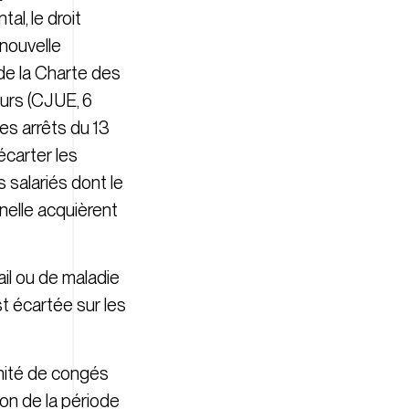
al, le droit
 nouvelle
 de la Charte des
eurs (CJUE, 6
es arrêts du 13
’écarter les
 salariés dont le
nnelle acquièrent
ail ou de maladie
st écartée sur les
mnité de congés
tion de la période