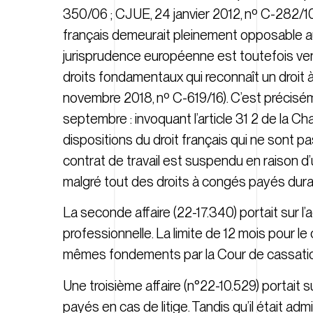
350/06 ; CJUE, 24 janvier 2012, nº C-282/10).
français demeurait pleinement opposable aux
jurisprudence européenne est toutefois venue
droits fondamentaux qui reconnaît un droit 
novembre 2018, nº C-619/16). C’est précisém
septembre : invoquant l’article 31 2 de la Char
dispositions du droit français qui ne sont p
contrat de travail est suspendu en raison d’
malgré tout des droits à congés payés dura
La seconde affaire (22-17.340) portait sur l
professionnelle. La limite de 12 mois pour le
mêmes fondements par la Cour de cassati
Une troisième affaire (n°22-10.529) portait 
payés en cas de litige. Tandis qu’il était adm