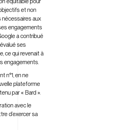
ion équitable pour
objectifs et non
ns nécessaires aux
de ses engagements
Google a contribué
-évalué ses
, ce qui revenait à
ses engagements.
t n°1, en ne
uvelle plateforme
ntenu par « Bard ».
ation avec le
tre d’exercer sa