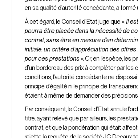
en sa qualité d’autorité concédante, a formé 
À cet égard, le Conseil d’Etat juge que «
Il es
pourra être placée dans la nécessité de c
contrat, sans être en mesure d’en détermin
initiale, un critère d’appréciation des offr
pour ces prestations
». Or, en l’espèce, les 
d’un bordereau des prix à compléter par les
conditions, l’autorité concédante ne disposai
principe d’égalité ni le principe de transpare
étaient à même de demander des précisions s
Par conséquent, le Conseil d’Etat annule l’ord
titre, ayant relevé que par ailleurs, les pres
contrat, et que la pondération qui était affect
rejette la requête de la société JC Decaux te