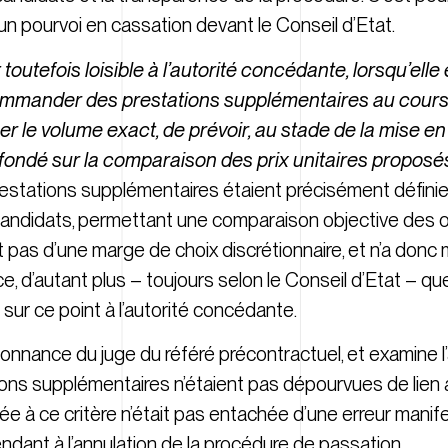
un pourvoi en cassation devant le Conseil d’Etat.
t toutefois loisible à l’autorité concédante, lorsqu’elle
ommander des prestations supplémentaires au cours 
er le volume exact, de prévoir, au stade de la mise 
es fondé sur la comparaison des prix unitaires proposé
prestations supplémentaires étaient précisément définies,
 candidats, permettant une comparaison objective des o
t pas d’une marge de choix discrétionnaire, et n’a donc 
nce, d’autant plus – toujours selon le Conseil d’Etat – q
ur ce point à l’autorité concédante.
onnance du juge du référé précontractuel, et examine l’a
tations supplémentaires n’étaient pas dépourvues de lien 
ée à ce critère n’était pas entachée d’une erreur manifes
ndant à l’annulation de la procédure de passation.