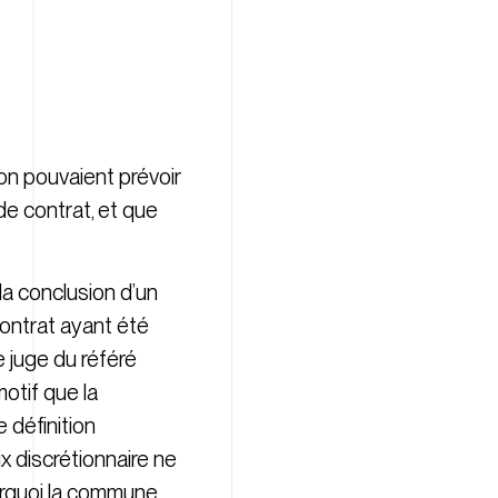
on pouvaient prévoir
de contrat, et que
la conclusion d’un
 contrat ayant été
e juge du référé
otif que la
 définition
x discrétionnaire ne
urquoi la commune,