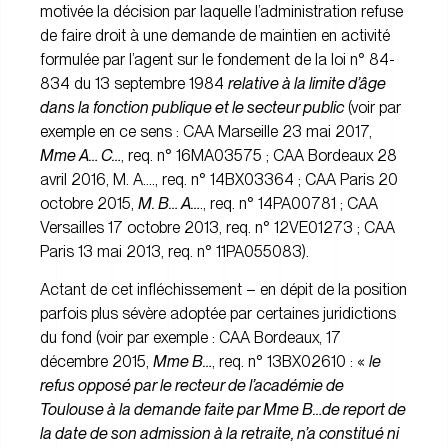
motivée la décision par laquelle l’administration refuse
de faire droit à une demande de maintien en activité
formulée par l’agent sur le fondement de la loi n° 84-
834 du 13 septembre 1984
relative à la limite d’âge
dans la fonction publique et le secteur public
(voir par
exemple en ce sens : CAA Marseille 23 mai 2017,
Mme A… C…
, req. n° 16MA03575 ; CAA Bordeaux 28
avril 2016, M. A…., req. n° 14BX03364 ; CAA Paris 20
octobre 2015,
M. B… A…
., req. n° 14PA00781 ; CAA
Versailles 17 octobre 2013, req. n° 12VE01273 ; CAA
Paris 13 mai 2013, req. n° 11PA055083).
Actant de cet infléchissement – en dépit de la position
parfois plus sévère adoptée par certaines juridictions
du fond (voir par exemple : CAA Bordeaux, 17
décembre 2015,
Mme B…
, req. n° 13BX02610 : «
le
refus opposé par le recteur de l’académie de
Toulouse à la demande faite par Mme B…de report de
la date de son admission à la retraite, n’a constitué ni