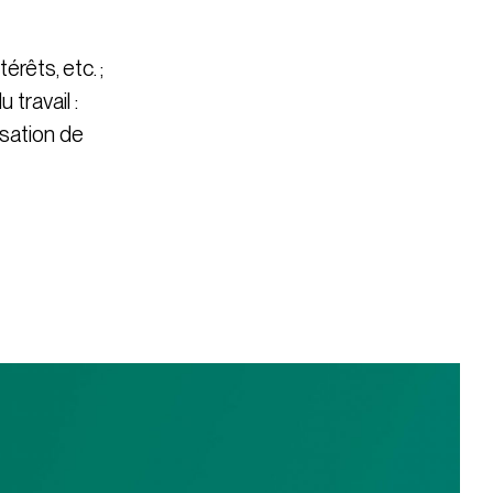
érêts, etc. ;
 travail :
isation de