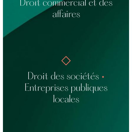
Droit commercial et des
Banque
affaires
Sociétés d’économie mixte (SEM)
Sociétés publiques locales (SPL)
SEMOP
Droit des sociétés
•
Montages institutionnels public-public ou
Entreprises publiques
public-privé
locales